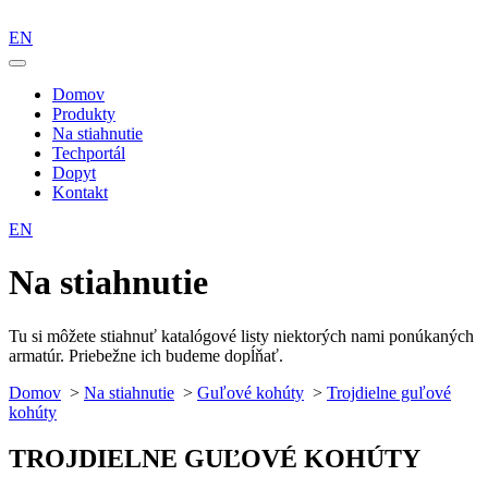
EN
Domov
Produkty
Na stiahnutie
Techportál
Dopyt
Kontakt
EN
Na stiahnutie
Tu si môžete stiahnuť katalógové listy niektorých nami ponúkaných
armatúr. Priebežne ich budeme dopĺňať.
Domov
>
Na stiahnutie
>
Guľové kohúty
>
Trojdielne guľové
kohúty
TROJDIELNE GUĽOVÉ KOHÚTY