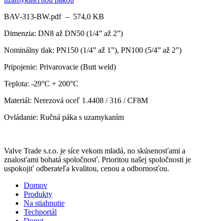
BAV-313-BW.pdf – 574,0 KB
Dimenzia: DN8 až DN50 (1/4” až 2”)
Nominálny tlak: PN150 (1/4” až 1”), PN100 (5/4” až 2”)
Pripojenie: Privarovacie (Butt weld)
Teplota: -29°C + 200°C
Materiál: Nerezová oceľ 1.4408 / 316 / CF8M
Ovládanie: Ručná páka s uzamykaním
Valve Trade s.r.o. je síce vekom mladá, no skúsenosťami a
znalosťami bohatá spoločnosť. Prioritou našej spoločnosti je
uspokojiť odberateľa kvalitou, cenou a odbornosťou.
Domov
Produkty
Na stiahnutie
Techportál
Dopyt