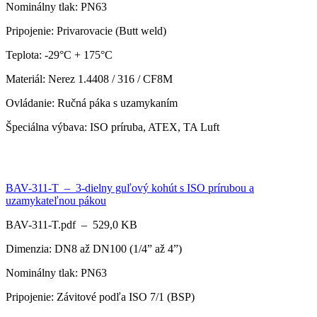
Nominálny tlak: PN63
Pripojenie: Privarovacie (Butt weld)
Teplota: -29°C + 175°C
Materiál: Nerez 1.4408 / 316 / CF8M
Ovládanie: Ručná páka s uzamykaním
Špeciálna výbava: ISO príruba, ATEX, TA Luft
BAV-311-T – 3-dielny guľový kohút s ISO prírubou a
uzamykateľnou pákou
BAV-311-T.pdf – 529,0 KB
Dimenzia: DN8 až DN100 (1/4” až 4”)
Nominálny tlak: PN63
Pripojenie: Závitové podľa ISO 7/1 (BSP)