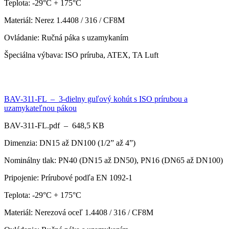
Teplota: -29°C + 175°C
Materiál: Nerez 1.4408 / 316 / CF8M
Ovládanie: Ručná páka s uzamykaním
Špeciálna výbava: ISO príruba, ATEX, TA Luft
BAV-311-FL – 3-dielny guľový kohút s ISO prírubou a
uzamykateľnou pákou
BAV-311-FL.pdf – 648,5 KB
Dimenzia: DN15 až DN100 (1/2” až 4”)
Nominálny tlak: PN40 (DN15 až DN50), PN16 (DN65 až DN100)
Pripojenie: Prírubové podľa EN 1092-1
Teplota: -29°C + 175°C
Materiál: Nerezová oceľ 1.4408 / 316 / CF8M