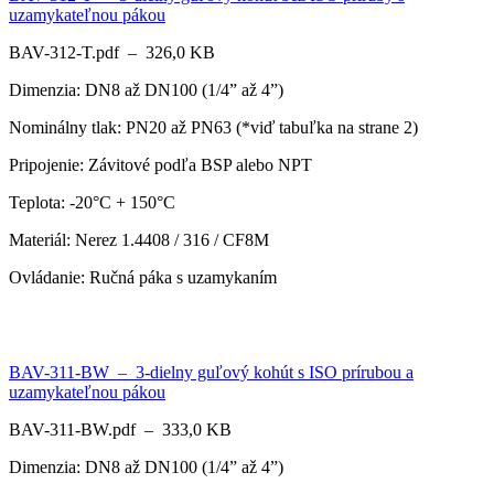
uzamykateľnou pákou
BAV-312-T.pdf – 326,0 KB
Dimenzia: DN8 až DN100 (1/4” až 4”)
Nominálny tlak: PN20 až PN63 (*viď tabuľka na strane 2)
Pripojenie: Závitové podľa BSP alebo NPT
Teplota: -20°C + 150°C
Materiál: Nerez 1.4408 / 316 / CF8M
Ovládanie: Ručná páka s uzamykaním
BAV-311-BW – 3-dielny guľový kohút s ISO prírubou a
uzamykateľnou pákou
BAV-311-BW.pdf – 333,0 KB
Dimenzia: DN8 až DN100 (1/4” až 4”)