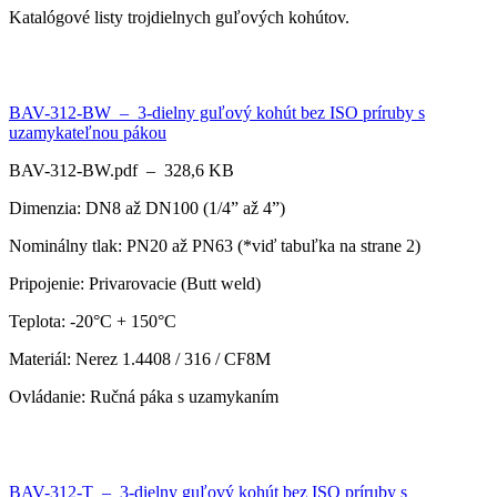
Katalógové listy trojdielnych guľových kohútov.
BAV-312-BW – 3-dielny guľový kohút bez ISO príruby s
uzamykateľnou pákou
BAV-312-BW.pdf – 328,6 KB
Dimenzia: DN8 až DN100 (1/4” až 4”)
Nominálny tlak: PN20 až PN63 (*viď tabuľka na strane 2)
Pripojenie: Privarovacie (Butt weld)
Teplota: -20°C + 150°C
Materiál: Nerez 1.4408 / 316 / CF8M
Ovládanie: Ručná páka s uzamykaním
BAV-312-T – 3-dielny guľový kohút bez ISO príruby s