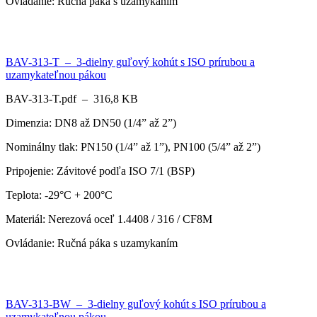
Ovládanie: Ručná páka s uzamykaním
BAV-313-T – 3-dielny guľový kohút s ISO prírubou a
uzamykateľnou pákou
BAV-313-T.pdf – 316,8 KB
Dimenzia: DN8 až DN50 (1/4” až 2”)
Nominálny tlak: PN150 (1/4” až 1”), PN100 (5/4” až 2”)
Pripojenie: Závitové podľa ISO 7/1 (BSP)
Teplota: -29°C + 200°C
Materiál: Nerezová oceľ 1.4408 / 316 / CF8M
Ovládanie: Ručná páka s uzamykaním
BAV-313-BW – 3-dielny guľový kohút s ISO prírubou a
uzamykateľnou pákou