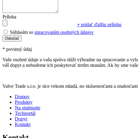
Príloha
+
pridať ďalšiu prílohu
Súhlasím so
spracovaním osobných údajov
*
povinný údaj
Vaše osobné údaje a vaša správa slúži výhradne na spracovanie a vyb
váš dopyt a nebudeme ich poskytovať tretím stranám. Ak by sme vaše 
Valve Trade s.r.o. je síce vekom mladá, no skúsenosťami a znalosťami
Domov
Produkty
Na stiahnutie
Techportál
Dopyt
Kontakt
Kontakt