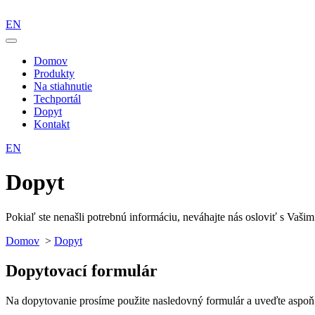
EN
Domov
Produkty
Na stiahnutie
Techportál
Dopyt
Kontakt
EN
Dopyt
Pokiaľ ste nenašli potrebnú informáciu, neváhajte nás osloviť s Va
Domov
>
Dopyt
Dopytovací formulár
Na dopytovanie prosíme použite nasledovný formulár a uveďte aspoň