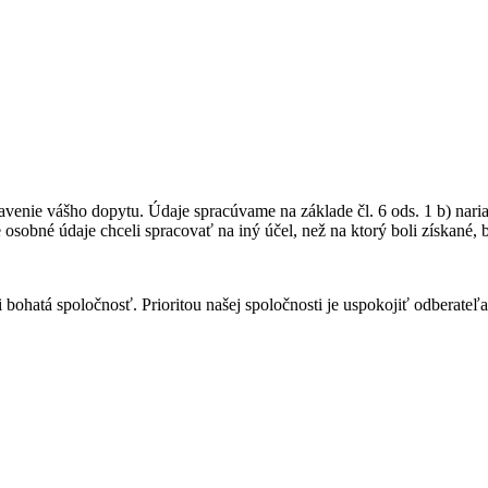
avenie vášho dopytu. Údaje spracúvame na základe čl. 6 ods. 1 b) nar
osobné údaje chceli spracovať na iný účel, než na ktorý boli získané,
 bohatá spoločnosť. Prioritou našej spoločnosti je uspokojiť odberateľ