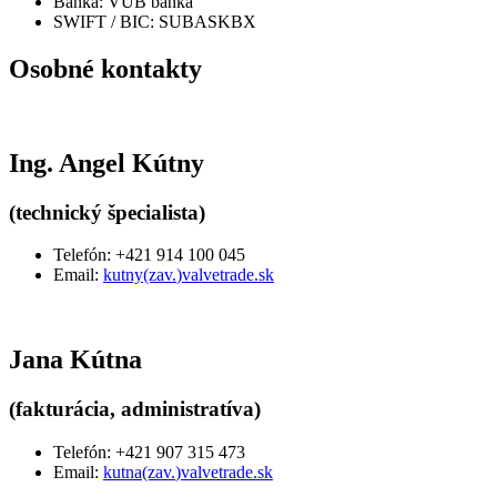
Banka: VÚB banka
SWIFT / BIC: SUBASKBX
Osobné kontakty
Ing. Angel Kútny
(technický špecialista)
Telefón: +421 914 100 045
Email:
kutny
(zav
.
)
valvetrade
.
sk
Jana Kútna
(fakturácia, administratíva)
Telefón: +421 907 315 473
Email:
kutna
(zav
.
)
valvetrade
.
sk