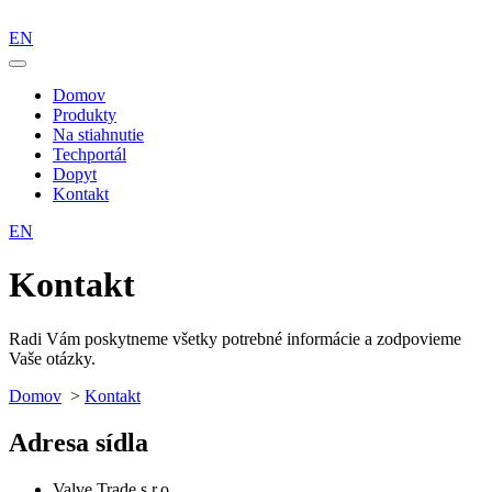
EN
Domov
Produkty
Na stiahnutie
Techportál
Dopyt
Kontakt
EN
Kontakt
Radi Vám poskytneme všetky potrebné informácie a zodpovieme
Vaše otázky.
Domov
>
Kontakt
Adresa sídla
Valve Trade s.r.o.