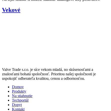
Vekové
Valve Trade s.r.o. je síce vekom mladá, no skúsenosťami a
znalosťami bohatá spoločnosť. Prioritou našej spoločnosti je
uspokojiť odberateľa kvalitou, cenou a odbornosťou.
Domov
Produkty
Na stiahnutie
Techportál
Dopyt
Kontakt