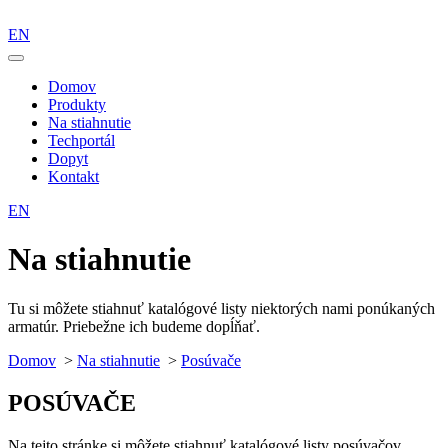
EN
Domov
Produkty
Na stiahnutie
Techportál
Dopyt
Kontakt
EN
Na stiahnutie
Tu si môžete stiahnuť katalógové listy niektorých nami ponúkaných
armatúr. Priebežne ich budeme dopĺňať.
Domov
>
Na stiahnutie
>
Posúvače
POSÚVAČE
Na tejto stránke si môžete stiahnuť katalógové listy posúvačov.